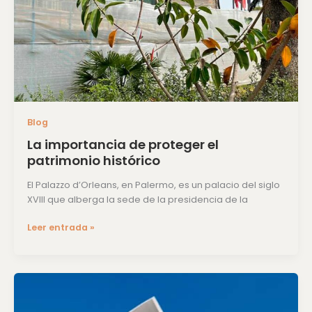
histórico
Blog
La importancia de proteger el
patrimonio histórico
El Palazzo d’Orleans, en Palermo, es un palacio del siglo
XVIII que alberga la sede de la presidencia de la
Leer entrada »
Delfin
Tower