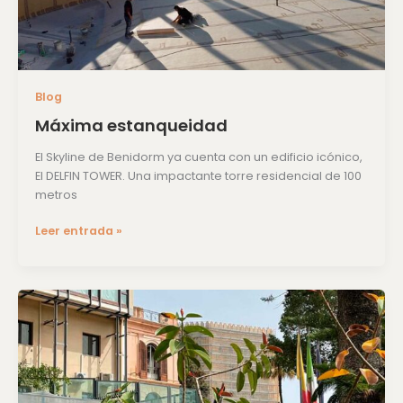
Blog
Máxima estanqueidad
El Skyline de Benidorm ya cuenta con un edificio icónico,
El DELFIN TOWER. Una impactante torre residencial de 100
metros
Leer entrada »
La
importancia
de
proteger
el
patrimonio