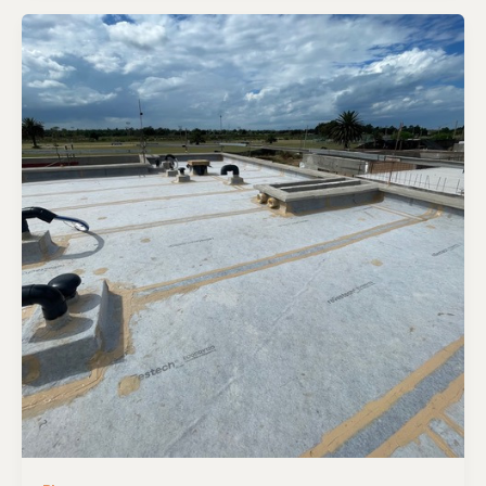
EL
DESAFÍO
DE
IMPERMEABILIZAR
BIEN
CUBIERTAS
Y
TERRAZAS