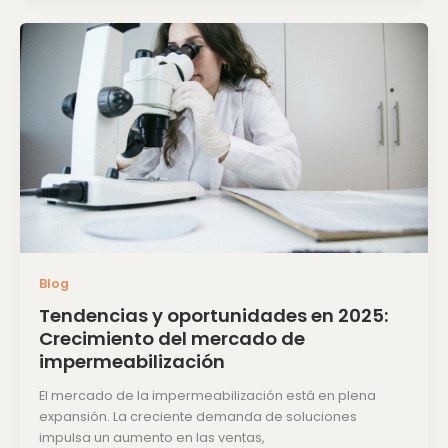
Tendencias
y
oportunidades
en
2025:
Crecimiento
del
mercado
de
impermeabilización
Blog
Tendencias y oportunidades en 2025:
Crecimiento del mercado de
impermeabilización
El mercado de la impermeabilización está en plena
expansión. La creciente demanda de soluciones
impulsa un aumento en las ventas,