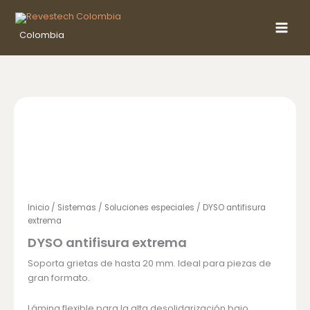
Ir
al
Colombia
contenido
Inicio
/
Sistemas
/
Soluciones especiales
/ DYSO antifisura
extrema
DYSO antifisura extrema
Soporta grietas de hasta 20 mm. Ideal para piezas de
gran formato.
Lámina flexible para la alta desolidarización bajo